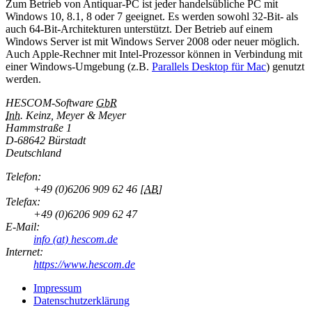
Zum Betrieb von Antiquar-PC ist jeder handelsübliche PC mit
Windows 10, 8.1, 8 oder 7 geeignet. Es werden sowohl 32-Bit- als
auch 64-Bit-Architekturen unterstützt. Der Betrieb auf einem
Windows Server ist mit Windows Server 2008 oder neuer möglich.
Auch Apple-Rechner mit Intel-Prozessor können in Verbindung mit
einer Windows-Umgebung (z.B.
Parallels Desktop für Mac
) genutzt
werden.
HESCOM-Software
GbR
Inh.
Keinz, Meyer & Meyer
Hammstraße 1
D-
68642 Bürstadt
Deutschland
Telefon:
+49 (0)6206 909 62 46
[
AB
]
Telefax:
+49 (0)6206 909 62 47
E-Mail:
info (at) hescom.de
Internet:
https://www.hescom.de
Impressum
Datenschutzerklärung